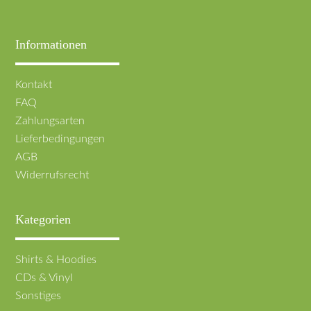
Informationen
Navigation
Kontakt
überspringen
FAQ
Zahlungsarten
Lieferbedingungen
AGB
Widerrufsrecht
Kategorien
Navigation
Shirts & Hoodies
überspringen
CDs & Vinyl
Sonstiges