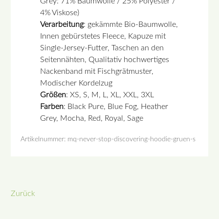
Grey: 71% Baumwolle / 25% Polyester /
4% Viskose)
Verarbeitung
: gekämmte Bio-Baumwolle,
Innen gebürstetes Fleece, Kapuze mit
Single-Jersey-Futter, Taschen an den
Seitennähten, Qualitativ hochwertiges
Nackenband mit Fischgrätmuster,
Modischer Kordelzug
Größen
: XS, S, M, L, XL, XXL, 3XL
Farben
: Black Pure, Blue Fog, Heather
Grey, Mocha, Red, Royal, Sage
Artikelnummer: mq-never-stop-discovering-hoodie-gruen-s
Zurück