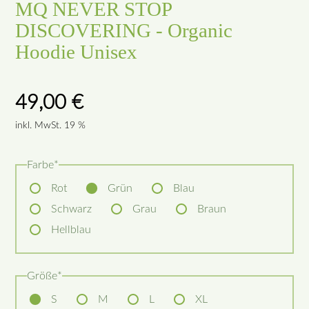
MQ NEVER STOP
DISCOVERING - Organic
Hoodie Unisex
49,00
€
inkl. MwSt. 19 %
Pflichtfeld
Farbe
*
Rot
Grün
Blau
Schwarz
Grau
Braun
Hellblau
Pflichtfeld
Größe
*
S
M
L
XL