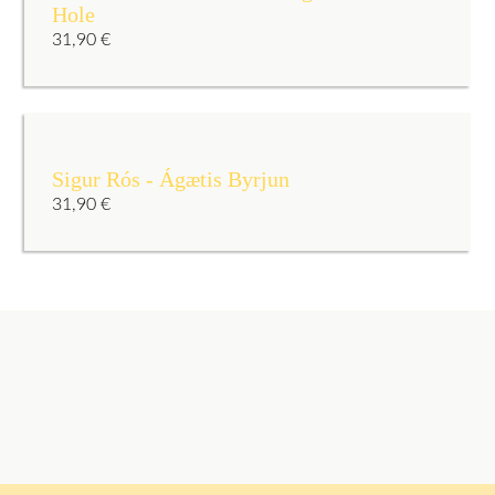
Hole
31,90
€
Sigur Rós - Ágætis Byrjun
31,90
€