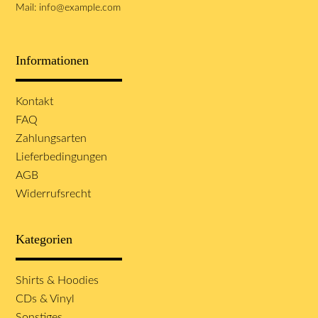
Mail:
info@example.com
Informationen
Navigation
Kontakt
überspringen
FAQ
Zahlungsarten
Lieferbedingungen
AGB
Widerrufsrecht
Kategorien
Navigation
Shirts & Hoodies
überspringen
CDs & Vinyl
Sonstiges