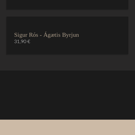
Sigur Rós - Ágætis Byrjun
31,90
€